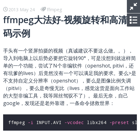
2013 May 24
ffmpeg
ffmpeg大法好-视频旋转和高清转
码示例
手头有一个竖屏拍摄的视频（真诚建议不要这么做。。），
导入到电脑上以后势必要把它旋转90°，可是没想到就这样简
单的一个功能，尝试了N个非编软件（openshot, pitivi，还
有坑爹的lives）后竟然没有一个可以满足我的要求。要么>是
不支持自定义分辨率（openshot），要么是图像比例失调
（pitivi），要么是奇慢无比（lives，感觉这货是面向工作站
的大型非编工具，我等屌丝驾驭不了）。最后无奈，自己
google，发现还是老外靠谱，一条命令拯救世界：
ffmpeg 
-i
 INPUT.AVI 
-vcodec
 libx264 
-preset
 sl