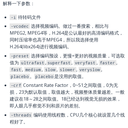
解释一下参数：
待转码文件
-i
选择视频编码。做过一番搜索，相比与
-vcodec
L on NUMA
MPEG2, MPEG4等，H.264是公认最好的高清编码格式，
同时压缩率也高于MPEG4，所以我选择使用
H.264(libx264)进行视频编码。
选择编码预设，更慢=更好的视频质量，可选取
-preset
值为
,
,
,
,
ultrafast
superfast
veryfast
faster
,
,
,
,
,
fast
medium
slow
slower
veryslow
。
是没用的取值。
placebo
placebo
Constant Rate Factor，0~51之间取值，0为无
-crf
损，23为默认取值，取值越大，视频整体质量越差。一般
建议在18～28之间取值。18已经达到视觉无损的效果，
即人眼几乎察觉不到和原片的差别。
编码使用线程数，CPU几个核心就设置几个线
-threads
程好了。